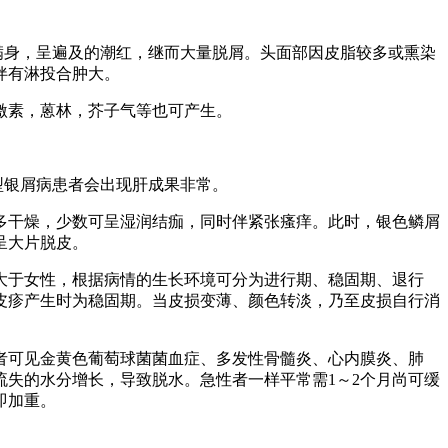
满身，呈遍及的潮红，继而大量脱屑。头面部因皮脂较多或熏染
伴有淋投合肿大。
激素，蒽林，芥子气等也可产生。
型银屑病患者会出现肝成果非常。
多干燥，少数可呈湿润结痂，同时伴紧张瘙痒。此时，银色鳞屑
呈大片脱皮。
大于女性，根据病情的生长环境可分为进行期、稳固期、退行
皮疹产生时为稳固期。当皮损变薄、颜色转淡，乃至皮损自行消
者可见金黄色葡萄球菌菌血症、多发性骨髓炎、心内膜炎、肺
失的水分增长，导致脱水。急性者一样平常需1～2个月尚可缓
即加重。