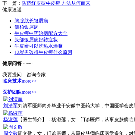
下一篇：
防范红皮型牛皮癣 方法从何而来
健康速递
胸腺肽长银屑病
侧柏银屑病
牛皮癣中药治病配方大全
头部银屑病好转症状
牛皮癣可以洗热水澡嘛
12岁男孩得牛皮癣什么原因
健康问答
我要提问
咨询专家
临床技术
more>>
医护团队
more>>
刘清军
刘清军医师简介毕业于安徽中医药大学，中国医学会皮肤病
杨淑莲
【医生简介】：杨淑莲，女，门诊医师，从事皮肤病临床诊
周文敬
周文敬，女，门诊医师，从事皮肤病临床医学多年，对顽固