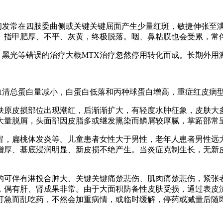
疹初发常在四肢委曲侧或关键关键屈面产生少量红斑，敏捷伸张至
。指甲肥厚、不平、灰黄，终极脱落。咽、鼻粘膜也会受累，常
，黑光等错误的治疗大概MTX治疗忽然停用转化而成。长期外用
，血清总蛋白量减小，白蛋白低落和丙种球蛋白增高，重症红皮病
肤原皮损部位出现潮红，后渐渐扩大，有轻度水肿征象，皮肤大
大量脱屑，头面部因皮脂多或继发熏染而鳞屑较厚腻，掌跖部常
冒，扁桃体发炎等。儿童患者女性大于男性，老年人患者男性远
增厚、基底浸润明显、新皮损不绝产生。当炎症克制生长，无新
别的可伴有淋投合肿大、关键关键痛楚悲伤、肌肉痛楚悲伤，紧张
，偶有肝、肾成果非常。由于大面积防备性皮肤受损，通过表皮流
可急而乱吃药，不然会加重病情，或临时缓解，停药或减量后随