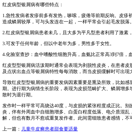
红皮病型银屑病有哪些特点：
1.急性发病者发疹前多有发热，哆嗦，疲倦等前期反响。皮
造成鳞屑较厚，可与头发连在一起，一样平常会引起毛发脱落
2.红皮病型银屑病患者未几，且大多为平凡型患者利用了激素
3.可发于任何年龄，但以中老年为多，男性多于女性。
4.化验室查抄：血中嗜酸性细胞升高，血氨比正常高3到7倍
红皮型型银屑病活泼期时通常会表现为剥脱性皮炎，在患者皮
及点状出血点等银屑病特性每每消散，而当皮损缓解时可出现
导致红皮型型银屑病的重要发病因素重要是熏染所致，比如感
期。进行期为病情生长阶段，表现为皮损范畴扩大、鳞屑增多
散时为退行期。
发作时一样平常可高烧达40度，与皮损的紧张程度成正比。
炎，伴有外周血中自细胞增多、白蛋白程度低落、电介质混乱
解，但也有数月不愈或重复发作者。此间需细致患者感情，不
上一篇：
儿童牛皮癣患者甜食要适量